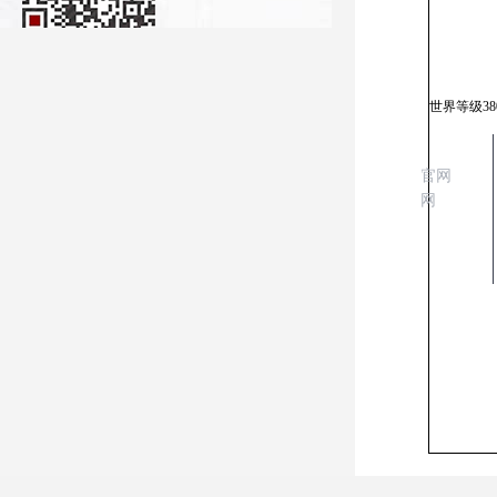
世界等级3
热门游戏
热门官网
维京传奇
刀剑笑之霸刀官网
开天西游
小小曹操传官网
龙破九天
王城霸主官网
乱世诸侯
无双之王官网
至尊传说
传奇岁月官网