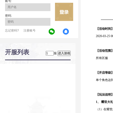
账号:
密码:
【活动时间
忘记密码?
注册账号
2020-03-25 0
开服列表
【活动范围
服
所有区服
【开启等级
单个角色达
【玩法说明
1、
耀世大
（
1）在耀