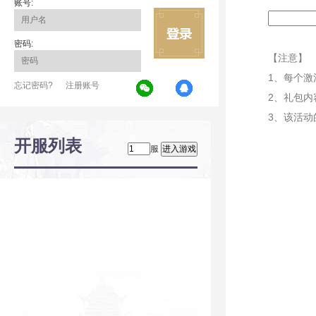
账号:
密码:
【注意】
1、每个
忘记密码?
注册账号
2、礼包内
3、该活动
开服列表
服