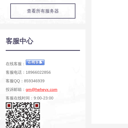
查看所有服务器
客服中心
在线客服：
客服电话：18966022856
客服QQ：859346939
投诉邮箱：
gm@heheyx.com
客服在线时间：9:00-23:00